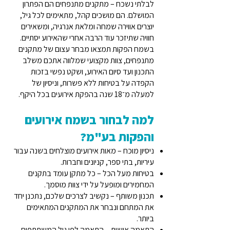
לבלתי נשכח – מתקנים מתנפחים הם הפתרון
המושלם. הם מושכים קהל, מתאימים לכל גיל,
יוצרים אווירה שמחה ומלאת אנרגיה, ומשאירים
חוויה שתיזכר עוד הרבה אחרי שהאירוע יסתיים.
בשמח הפקות תמצאו מבחר עצום של מתקנים
מתנפחים, צוות מקצועי שמלווה אתכם משלב
התכנון ועד סיום האירוע, ושקט נפשי בזכות
הקפדה על בטיחות ללא פשרות, וניסיון של
למעלה מ־18 שנה בהפקת אירועים בכל היקף.
למה לבחור בשמח אירועים
והפקות בע"מ?
ניסיון מוכח – מאות אירועים מוצלחים בשנה עבור
עיריות, בתי ספר, קניונים וחברות.
בטיחות מעל הכל – כל מתקן עומד בתקנים
המחמירים ומופעל על ידי צוות מוסמך.
תכנון משותף – נקשיב לצרכים שלכם, נתכנן יחד
את המתחם ונבחר את המתקנים המתאימים
ביותר.
התאמה אישית – התאמה לפי גיל המשתתפים,