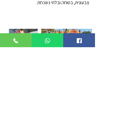
צבעונית, בטוחה ובלתי נשכחת.
דברו איתנו
נשמח לתכנן יחד אירוע מיוחד שיתאים
בדיוק עבורכם
054-4844032
077-4460260