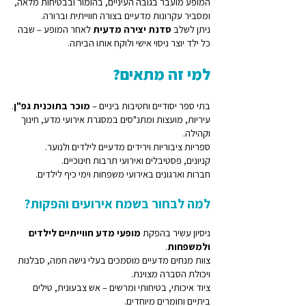
המופע מועבר בגובה העיניים, בהומור ובבטיחות מלאה,
ומסביר עקרונות מדעיים בצורה חווייתית וברורה.
ניתן לשלב
סדנת יצירה מדעית
לאחר המופע – שבה
כל ילד יוצר ניסוי אישי ולוקח אותו הביתה.
למי זה מתאים?
בתי ספר יסודיים וחטיבות ביניים –
מוכר בתוכנית גפ"ן
.
עיריות, מועצות ומתנ"סים במסגרת אירועי מדע, חינוך
וקהילה.
ספריות ציבוריות וירידים מדעיים לילדים ולנוער.
קניונים, פסטיבלים ואירועי תרבות חינוכיים.
חברות וארגונים באירועי משפחות וימי כיף לילדים.
למה לבחור בשמח אירועים והפקות?
ניסיון עשיר בהפקת
מופעי מדע חווייתיים לילדים
ולמשפחות
.
צוות מנחים מדעיים מוסמכים בעלי גישה חמה, סבלנות
ויכולת הסברה מצוינת.
ציוד איכותי, בטיחותי ומרשים – אש צבעונית, טילים
ביתיים וחומרים מיוחדים.