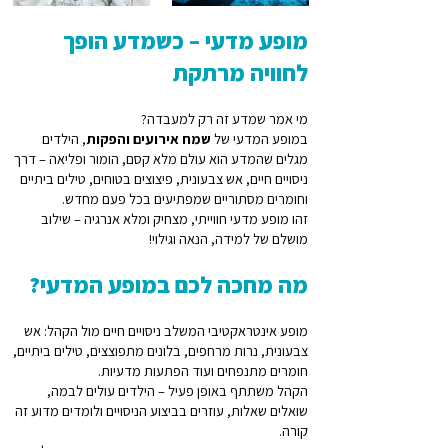
מופע מדעי – כשמדע הופך
לחוויה מרתקת
מי אמר שמדע זה רק למעבדה?
במופע המדעי של
שמח אירועים והפקות
, הילדים
מגלים שהמדע הוא עולם מלא קסם, הומור ופליאה – דרך
ניסויים חיים, אש צבעונית, פיצוצים בטוחים, טילים ביתיים
וחומרים מסתוריים שמפתיעים בכל פעם מחדש.
זהו מופע מדעי חווייתי, מצחיק ומלא אנרגיה – שילוב
מושלם של למידה, הנאה וגילוי!
מה מחכה לכם במופע המדעי?
מופע אינטראקטיבי המשלב ניסויים חיים מול הקהל: אש
צבעונית, נרות מרחפים, בלונים מתפוצצים, טילים ביתיים,
חומרים מתנפחים ועוד הפתעות מדעיות.
הקהל משתתף באופן פעיל – הילדים עולים לבמה,
שואלים שאלות, עוזרים בביצוע הניסויים ולומדים מדוע זה
קורה.