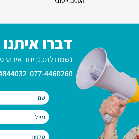
הפנינג יישובי
דברו איתנו
נשמח לתכנן יחד אירוע מ
077-4460260 054-4844032