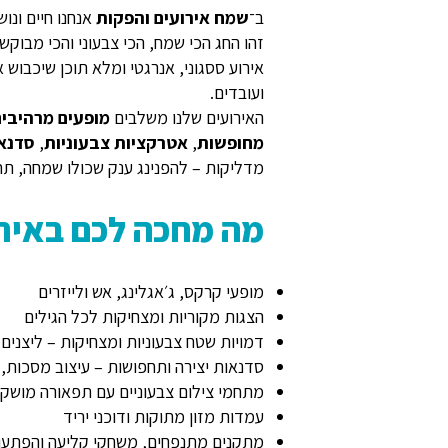
ב־
שמח אירועים והפקות
אנחנו חיים ונושמ
זהו החג הכי שמח, הכי צבעוני והכי מבוקש
אירוע ססגוני, אנרגטי ומלא תוכן שיכבוש
ועובדים.
האירועים שלנו משלבים
מופעים מרהיבים
מחופשות
,
אטרקציות צבעוניות
,
סדנאו
מדליקות – להפנינג ענק שכולו שמחה, תח
מה מחכה לכם באירו
מופעי קרקס, ג׳אגלינג, אש ולייזרים
הצגות מקוריות ומצחיקות לכל הגילים
דמויות שטח צבעוניות ומצחיקות – ליצנים, ה
סדנאות יצירה ותחפושות – עיצוב מסכות,
מתחמי צילום צבעוניים עם תפאורה מושק
עמדות מזון מתוקות ודוכני יריד
מתקנים מתנפחים, משחקי קליעה והפתעו