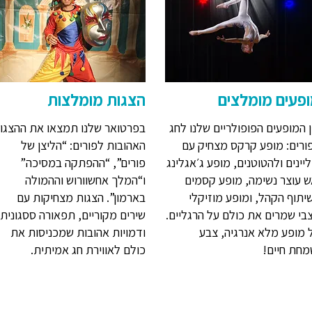
פעים מומלצים
הצגות מומלצות
ן המופעים הפופולריים שלנו לחג
בפרטואר שלנו תמצאו את ההצגו
ורים: מופע קרקס מצחיק עם
האהובות לפורים: “הליצן של
ליינים ולהטוטנים, מופע ג׳אגלינג
פורים”, “ההפתקה במסיכה”
ש עוצר נשימה, מופע קסמים
ו“המלך אחשוורוש וההמולה
יתוף הקהל, ומופע מוזיקלי
בארמון”. הצגות מצחיקות עם
בי שמרים את כולם על הרגליים.
שירים מקוריים, תפאורה ססגונית
 מופע מלא אנרגיה, צבע
ודמויות אהובות שמכניסות את
מחת חיים!
כולם לאווירת חג אמיתית.